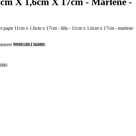
11cm X 1,6cm X 17cm - Marlene -
lær papir 11cm x 1,6cm x 17cm - lilla - 11cm x 1,6cm x 17cm - marlene
ummeret
9990186136080
.
6080