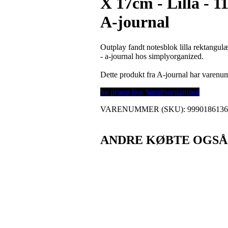
X 17cm - Lilla - 
A-journal
Outplay fandt notesblok lilla rektangu
- a-journal hos simplyorganized.
Dette produkt fra A-journal har varen
Se prisen hos Simplyorganized
VARENUMMER (SKU):
999018613
ANDRE KØBTE OGSÅ