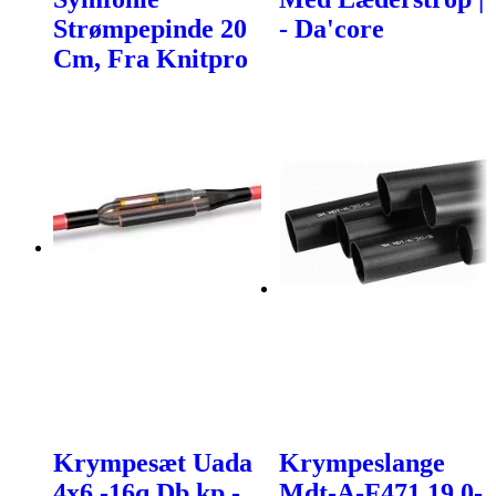
Strømpepinde 20
- Da'core
Cm, Fra Knitpro
Krympesæt Uada
Krympeslange
4x6 -16q Db.kp -
Mdt-A-F471 19,0-