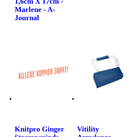
1,6cm X 17cm -
Marlene - A-
Journal
Knitpro Ginger
Vitility