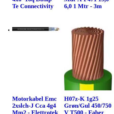
Te Connectivity
6,0 1 Mtr - 3m
Motorkabel Emc
H07z-K 1g25
2xslch-J Cca 4g4
Grøn/Gul 450/750
Mm2 - Elettrotek
V T500 - Faber