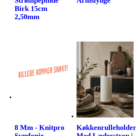
Strømpepinde
Armslynge
Birk 15cm
2,50mm
8 Mm - Knitpro
Køkkenrulleholde
Symfonie
Med Læderstrop |