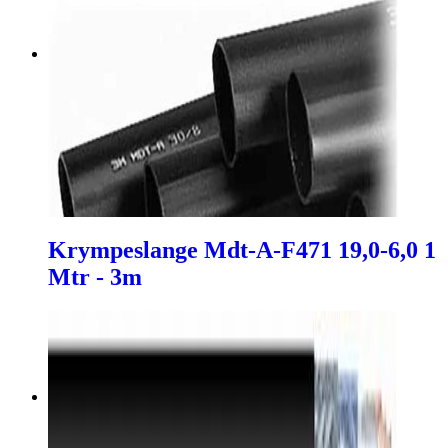
Krympeslange Mdt-A-F471 19,0-6,0 1
Mtr - 3m