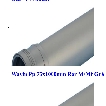
Wavin Pp 75x1000mm Rør M/Mf Grå