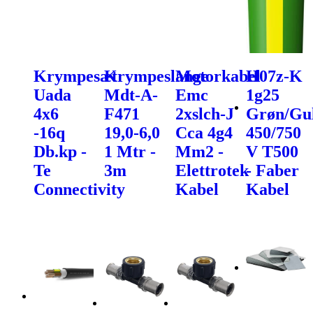
Krympesæt
Krympeslange
Motorkabel
H07z-K
Uada
Mdt-A-
Emc
1g25
4x6
F471
2xslch-J
Grøn/Gu
-16q
19,0-6,0
Cca 4g4
450/750
Db.kp -
1 Mtr -
Mm2 -
V T500
Te
3m
Elettrotek
- Faber
Connectivity
Kabel
Kabel