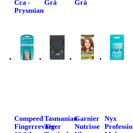
Cca -
Grå
Grå
Prysmian
Compeed
Tasmanian
Garnier
Nyx
Fingerrevner
Tiger
Nutrisse
Professio