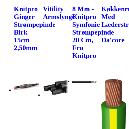
Knitpro
Vitility
8 Mm -
Køkkenru
Ginger
Armslynge
Knitpro
Med
Strømpepinde
Symfonie
Læderst
Birk
Strømpepinde
| -
15cm
20 Cm,
Da'core
2,50mm
Fra
Knitpro