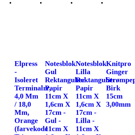
Elpress
Notesblok
Notesblok
Knitpro
-
Gul
Lilla
Ginger
Isoleret
Rektangulær
Rektangulær
Strømpe
Terminalrr,
Papir
Papir
Birk
4,0 Mm
11cm X
11cm X
15cm
/ 18,0
1,6cm X
1,6cm X
3,00mm
Mm,
17cm -
17cm -
Orange
Gul -
Lilla -
(farvekode
11cm X
11cm X