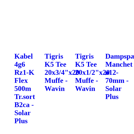
Kabel
Tigris
Tigris
Dampspæ
4g6
K5 Tee
K5 Tee
Manchet
Rz1-K
20x3/4"x20
20x1/2"x20
ø12-
Flex
Muffe -
Muffe -
70mm -
500m
Wavin
Wavin
Solar
Tr.sort
Plus
B2ca -
Solar
Plus