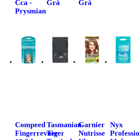
Cca -
Grå
Grå
Prysmian
Compeed
Tasmanian
Garnier
Nyx
Fingerrevner
Tiger
Nutrisse
Professio