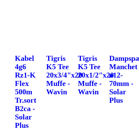
Kabel
Tigris
Tigris
Dampspæ
4g6
K5 Tee
K5 Tee
Manchet
Rz1-K
20x3/4"x20
20x1/2"x20
ø12-
Flex
Muffe -
Muffe -
70mm -
500m
Wavin
Wavin
Solar
Tr.sort
Plus
B2ca -
Solar
Plus