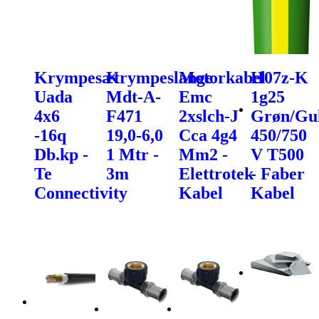
Krympesæt
Krympeslange
Motorkabel
H07z-K
Uada
Mdt-A-
Emc
1g25
4x6
F471
2xslch-J
Grøn/Gu
-16q
19,0-6,0
Cca 4g4
450/750
Db.kp -
1 Mtr -
Mm2 -
V T500
Te
3m
Elettrotek
- Faber
Connectivity
Kabel
Kabel