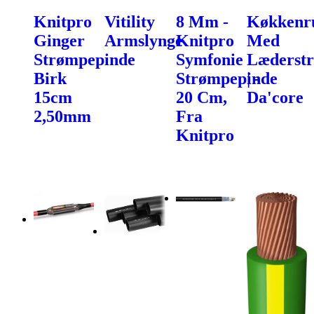
Knitpro
Vitility
8 Mm -
Køkkenru
Ginger
Armslynge
Knitpro
Med
Strømpepinde
Symfonie
Læderst
Birk
Strømpepinde
| -
15cm
20 Cm,
Da'core
2,50mm
Fra
Knitpro