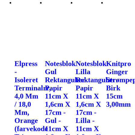
Elpress
Notesblok
Notesblok
Knitpro
-
Gul
Lilla
Ginger
Isoleret
Rektangulær
Rektangulær
Strømpe
Terminalrr,
Papir
Papir
Birk
4,0 Mm
11cm X
11cm X
15cm
/ 18,0
1,6cm X
1,6cm X
3,00mm
Mm,
17cm -
17cm -
Orange
Gul -
Lilla -
(farvekode
11cm X
11cm X