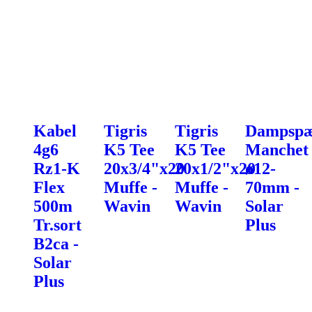
Kabel
Tigris
Tigris
Dampspæ
4g6
K5 Tee
K5 Tee
Manchet
Rz1-K
20x3/4"x20
20x1/2"x20
ø12-
Flex
Muffe -
Muffe -
70mm -
500m
Wavin
Wavin
Solar
Tr.sort
Plus
B2ca -
Solar
Plus