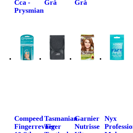
Cca -
Grå
Grå
Prysmian
Compeed
Tasmanian
Garnier
Nyx
Fingerrevner
Tiger
Nutrisse
Professio