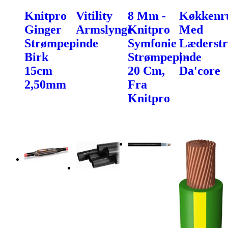
Knitpro
Vitility
8 Mm -
Køkkenru
Ginger
Armslynge
Knitpro
Med
Strømpepinde
Symfonie
Læderst
Birk
Strømpepinde
| -
15cm
20 Cm,
Da'core
2,50mm
Fra
Knitpro