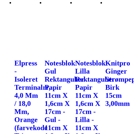
Elpress
Notesblok
Notesblok
Knitpro
-
Gul
Lilla
Ginger
Isoleret
Rektangulær
Rektangulær
Strømpe
Terminalrr,
Papir
Papir
Birk
4,0 Mm
11cm X
11cm X
15cm
/ 18,0
1,6cm X
1,6cm X
3,00mm
Mm,
17cm -
17cm -
Orange
Gul -
Lilla -
(farvekode
11cm X
11cm X