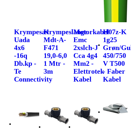
Krympesæt
Krympeslange
Motorkabel
H07z-K
Uada
Mdt-A-
Emc
1g25
4x6
F471
2xslch-J
Grøn/Gu
-16q
19,0-6,0
Cca 4g4
450/750
Db.kp -
1 Mtr -
Mm2 -
V T500
Te
3m
Elettrotek
- Faber
Connectivity
Kabel
Kabel