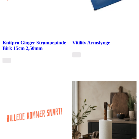
Knitpro Ginger Strømpepinde
Vitility Armslynge
Birk 15cm 2,50mm