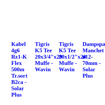
Kabel
Tigris
Tigris
Dampspæ
4g6
K5 Tee
K5 Tee
Manchet
Rz1-K
20x3/4"x20
20x1/2"x20
ø12-
Flex
Muffe -
Muffe -
70mm -
500m
Wavin
Wavin
Solar
Tr.sort
Plus
B2ca -
Solar
Plus