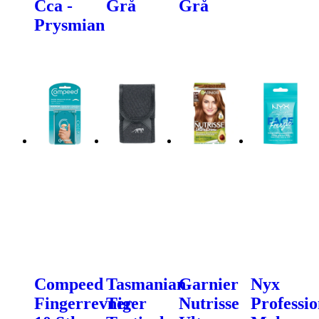
Cca -
Grå
Grå
Prysmian
Compeed
Tasmanian
Garnier
Nyx
Fingerrevner
Tiger
Nutrisse
Professio