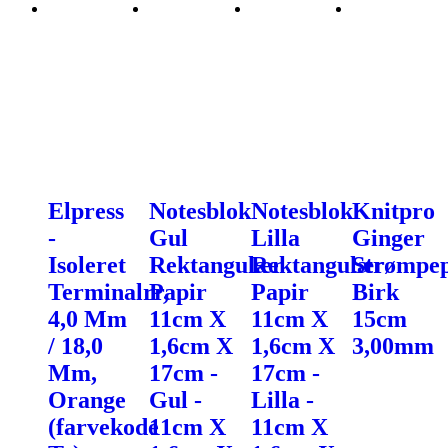
Elpress
Notesblok
Notesblok
Knitpro
-
Gul
Lilla
Ginger
Isoleret
Rektangulær
Rektangulær
Strømpe
Terminalrr,
Papir
Papir
Birk
4,0 Mm
11cm X
11cm X
15cm
/ 18,0
1,6cm X
1,6cm X
3,00mm
Mm,
17cm -
17cm -
Orange
Gul -
Lilla -
(farvekode
11cm X
11cm X