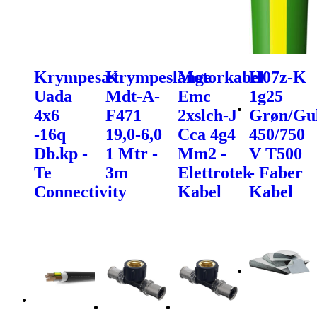
Krympesæt
Krympeslange
Motorkabel
H07z-K
Uada
Mdt-A-
Emc
1g25
4x6
F471
2xslch-J
Grøn/Gu
-16q
19,0-6,0
Cca 4g4
450/750
Db.kp -
1 Mtr -
Mm2 -
V T500
Te
3m
Elettrotek
- Faber
Connectivity
Kabel
Kabel