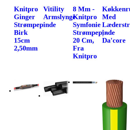
Knitpro
Vitility
8 Mm -
Køkkenru
Ginger
Armslynge
Knitpro
Med
Strømpepinde
Symfonie
Læderst
Birk
Strømpepinde
| -
15cm
20 Cm,
Da'core
2,50mm
Fra
Knitpro