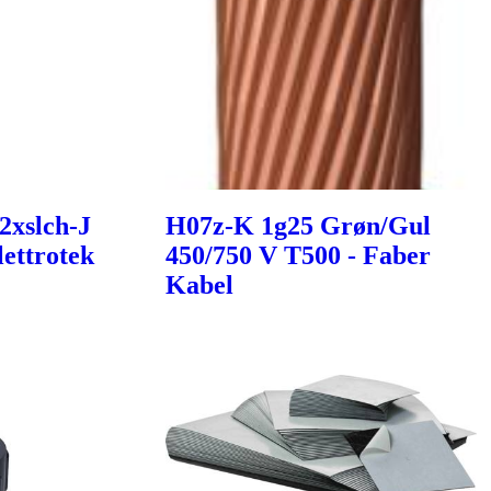
2xslch-J
H07z-K 1g25 Grøn/Gul
ettrotek
450/750 V T500 - Faber
Kabel