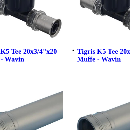
 K5 Tee 20x3/4"x20
Tigris K5 Tee 20
 - Wavin
Muffe - Wavin