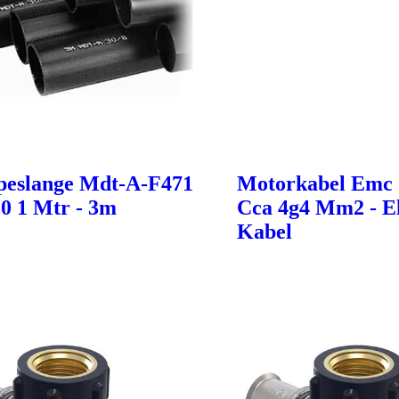
eslange Mdt-A-F471
Motorkabel Emc 
,0 1 Mtr - 3m
Cca 4g4 Mm2 - El
Kabel