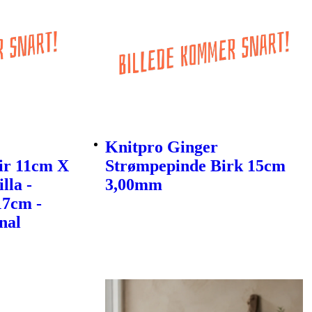
Knitpro Ginger
ir 11cm X
Strømpepinde Birk 15cm
lla -
3,00mm
17cm -
nal