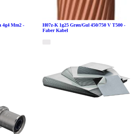
a 4g4 Mm2 -
H07z-K 1g25 Grøn/Gul 450/750 V T500 -
Faber Kabel