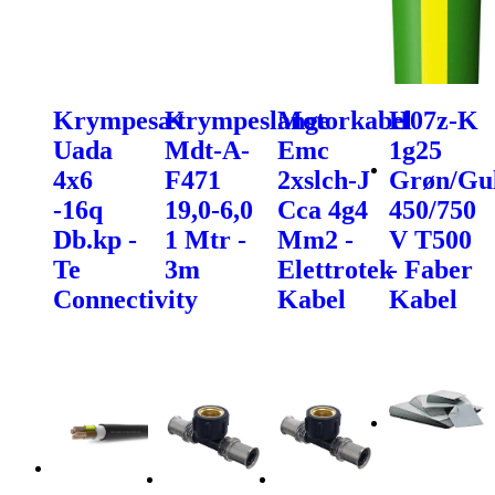
Krympesæt
Krympeslange
Motorkabel
H07z-K
Uada
Mdt-A-
Emc
1g25
4x6
F471
2xslch-J
Grøn/Gu
-16q
19,0-6,0
Cca 4g4
450/750
Db.kp -
1 Mtr -
Mm2 -
V T500
Te
3m
Elettrotek
- Faber
Connectivity
Kabel
Kabel