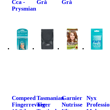
Cca -
Grå
Grå
Prysmian
Compeed
Tasmanian
Garnier
Nyx
Fingerrevner
Tiger
Nutrisse
Professio