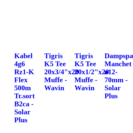
Kabel
Tigris
Tigris
Dampspæ
4g6
K5 Tee
K5 Tee
Manchet
Rz1-K
20x3/4"x20
20x1/2"x20
ø12-
Flex
Muffe -
Muffe -
70mm -
500m
Wavin
Wavin
Solar
Tr.sort
Plus
B2ca -
Solar
Plus