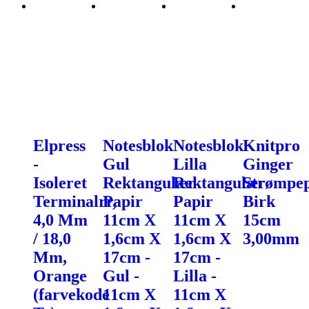
Elpress
Notesblok
Notesblok
Knitpro
-
Gul
Lilla
Ginger
Isoleret
Rektangulær
Rektangulær
Strømpe
Terminalrr,
Papir
Papir
Birk
4,0 Mm
11cm X
11cm X
15cm
/ 18,0
1,6cm X
1,6cm X
3,00mm
Mm,
17cm -
17cm -
Orange
Gul -
Lilla -
(farvekode
11cm X
11cm X