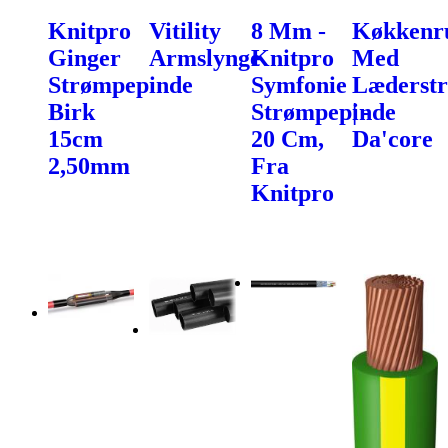
Knitpro
Vitility
8 Mm -
Køkkenru
Ginger
Armslynge
Knitpro
Med
Strømpepinde
Symfonie
Læderst
Birk
Strømpepinde
| -
15cm
20 Cm,
Da'core
2,50mm
Fra
Knitpro