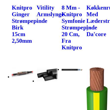
Knitpro
Vitility
8 Mm -
Køkkenru
Ginger
Armslynge
Knitpro
Med
Strømpepinde
Symfonie
Læderst
Birk
Strømpepinde
| -
15cm
20 Cm,
Da'core
2,50mm
Fra
Knitpro