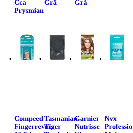
Cca -
Grå
Grå
Prysmian
Compeed
Tasmanian
Garnier
Nyx
Fingerrevner
Tiger
Nutrisse
Professio