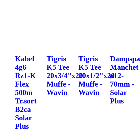
Kabel
Tigris
Tigris
Dampspæ
4g6
K5 Tee
K5 Tee
Manchet
Rz1-K
20x3/4"x20
20x1/2"x20
ø12-
Flex
Muffe -
Muffe -
70mm -
500m
Wavin
Wavin
Solar
Tr.sort
Plus
B2ca -
Solar
Plus