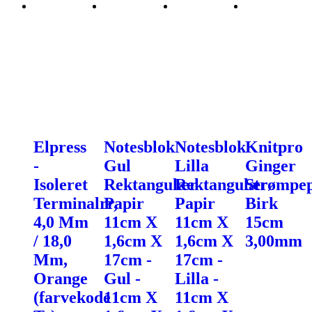
Elpress
Notesblok
Notesblok
Knitpro
-
Gul
Lilla
Ginger
Isoleret
Rektangulær
Rektangulær
Strømpe
Terminalrr,
Papir
Papir
Birk
4,0 Mm
11cm X
11cm X
15cm
/ 18,0
1,6cm X
1,6cm X
3,00mm
Mm,
17cm -
17cm -
Orange
Gul -
Lilla -
(farvekode
11cm X
11cm X