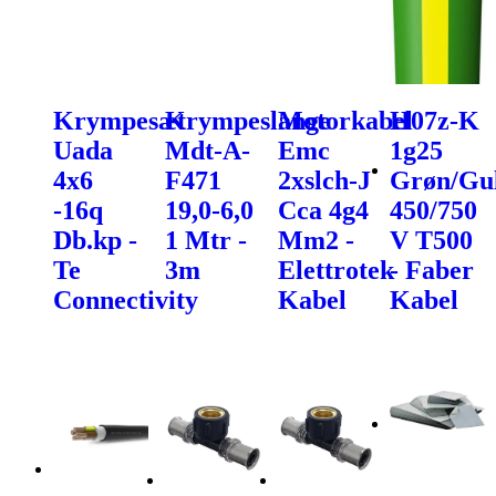
Krympesæt
Krympeslange
Motorkabel
H07z-K
Uada
Mdt-A-
Emc
1g25
4x6
F471
2xslch-J
Grøn/Gu
-16q
19,0-6,0
Cca 4g4
450/750
Db.kp -
1 Mtr -
Mm2 -
V T500
Te
3m
Elettrotek
- Faber
Connectivity
Kabel
Kabel