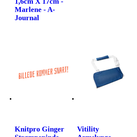
1,6cm X 17cm -
Marlene - A-
Journal
Knitpro Ginger
Vitility