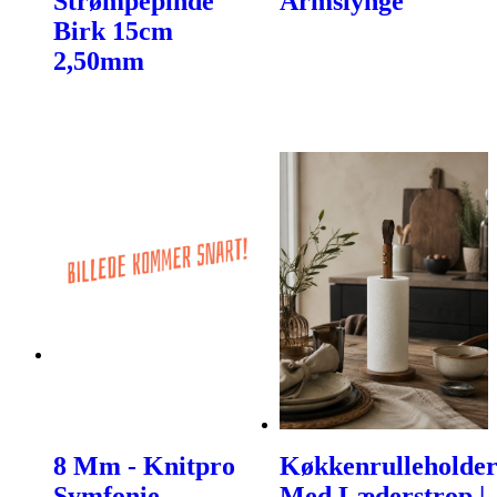
Strømpepinde
Armslynge
Birk 15cm
2,50mm
8 Mm - Knitpro
Køkkenrulleholde
Symfonie
Med Læderstrop |