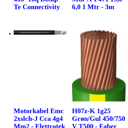
Te Connectivity
6,0 1 Mtr - 3m
Motorkabel Emc
H07z-K 1g25
2xslch-J Cca 4g4
Grøn/Gul 450/750
Mm2 - Elettrotek
V T500 - Faber