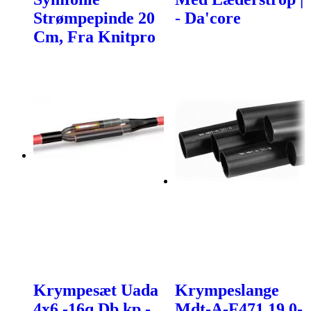
Strømpepinde 20
- Da'core
Cm, Fra Knitpro
Krympesæt Uada
Krympeslange
4x6 -16q Db.kp -
Mdt-A-F471 19,0-