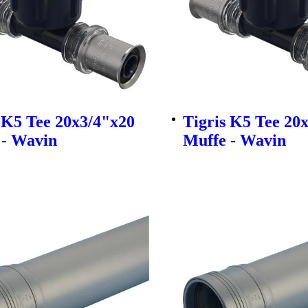
 K5 Tee 20x3/4"x20
Tigris K5 Tee 20
 - Wavin
Muffe - Wavin