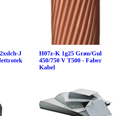
2xslch-J
H07z-K 1g25 Grøn/Gul
ettrotek
450/750 V T500 - Faber
Kabel