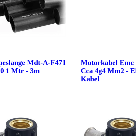
eslange Mdt-A-F471
Motorkabel Emc 
,0 1 Mtr - 3m
Cca 4g4 Mm2 - El
Kabel