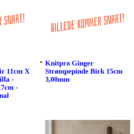
Knitpro Ginger
ir 11cm X
Strømpepinde Birk 15cm
lla -
3,00mm
17cm -
nal