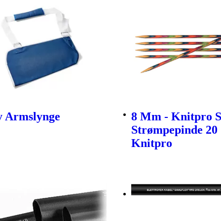
ty Armslynge
8 Mm - Knitpro 
Strømpepinde 20
Knitpro