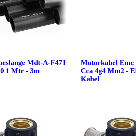
eslange Mdt-A-F471
Motorkabel Emc 
,0 1 Mtr - 3m
Cca 4g4 Mm2 - El
Kabel