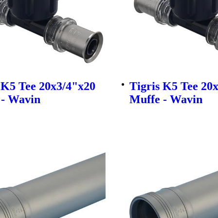
 K5 Tee 20x3/4"x20
Tigris K5 Tee 20
 - Wavin
Muffe - Wavin