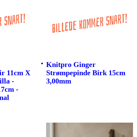
Knitpro Ginger
ir 11cm X
Strømpepinde Birk 15cm
lla -
3,00mm
17cm -
nal