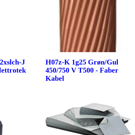
2xslch-J
H07z-K 1g25 Grøn/Gul
ettrotek
450/750 V T500 - Faber
Kabel