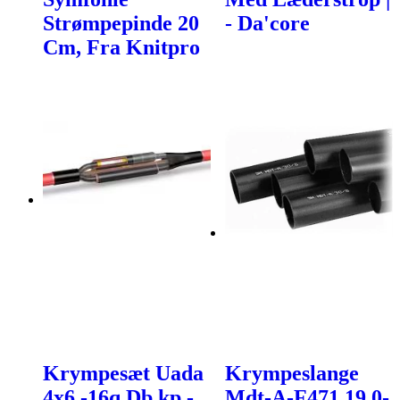
Strømpepinde 20
- Da'core
Cm, Fra Knitpro
Krympesæt Uada
Krympeslange
4x6 -16q Db.kp -
Mdt-A-F471 19,0-