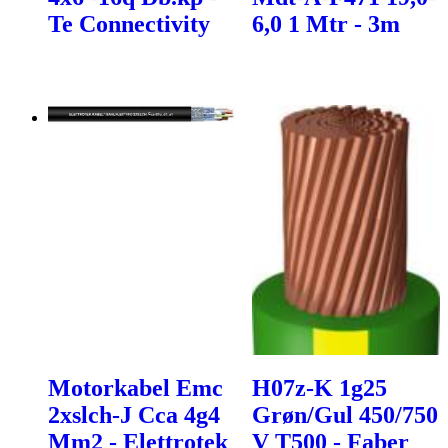
Te Connectivity
6,0 1 Mtr - 3m
Motorkabel Emc
H07z-K 1g25
2xslch-J Cca 4g4
Grøn/Gul 450/750
Mm2 - Elettrotek
V T500 - Faber