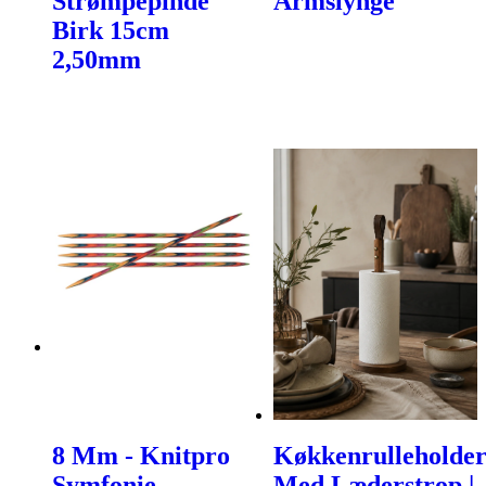
Strømpepinde
Armslynge
Birk 15cm
2,50mm
8 Mm - Knitpro
Køkkenrulleholde
Symfonie
Med Læderstrop |