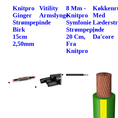
Knitpro
Vitility
8 Mm -
Køkkenru
Ginger
Armslynge
Knitpro
Med
Strømpepinde
Symfonie
Læderst
Birk
Strømpepinde
| -
15cm
20 Cm,
Da'core
2,50mm
Fra
Knitpro