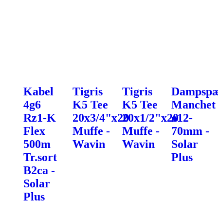
Kabel
Tigris
Tigris
Dampspæ
4g6
K5 Tee
K5 Tee
Manchet
Rz1-K
20x3/4"x20
20x1/2"x20
ø12-
Flex
Muffe -
Muffe -
70mm -
500m
Wavin
Wavin
Solar
Tr.sort
Plus
B2ca -
Solar
Plus