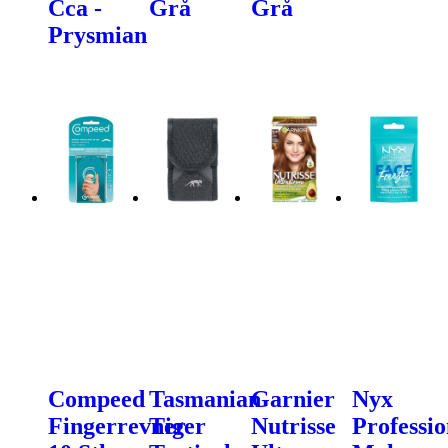
Cca -
Grå
Grå
Prysmian
Compeed
Tasmanian
Garnier
Nyx
Fingerrevner
Tiger
Nutrisse
Professio