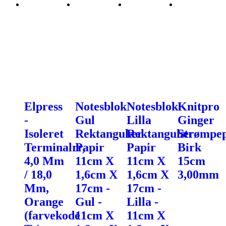
Elpress
Notesblok
Notesblok
Knitpro
-
Gul
Lilla
Ginger
Isoleret
Rektangulær
Rektangulær
Strømpe
Terminalrr,
Papir
Papir
Birk
4,0 Mm
11cm X
11cm X
15cm
/ 18,0
1,6cm X
1,6cm X
3,00mm
Mm,
17cm -
17cm -
Orange
Gul -
Lilla -
(farvekode
11cm X
11cm X