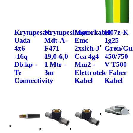
Krympesæt
Krympeslange
Motorkabel
H07z-K
Uada
Mdt-A-
Emc
1g25
4x6
F471
2xslch-J
Grøn/Gu
-16q
19,0-6,0
Cca 4g4
450/750
Db.kp -
1 Mtr -
Mm2 -
V T500
Te
3m
Elettrotek
- Faber
Connectivity
Kabel
Kabel