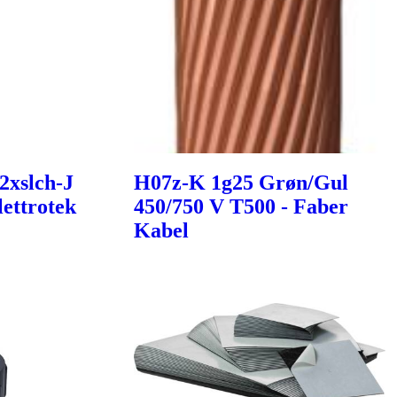
2xslch-J
H07z-K 1g25 Grøn/Gul
ettrotek
450/750 V T500 - Faber
Kabel