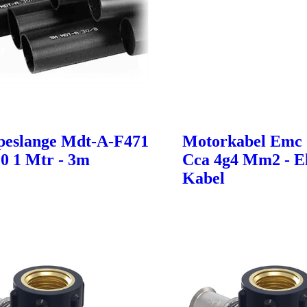
eslange Mdt-A-F471
Motorkabel Emc 
,0 1 Mtr - 3m
Cca 4g4 Mm2 - El
Kabel