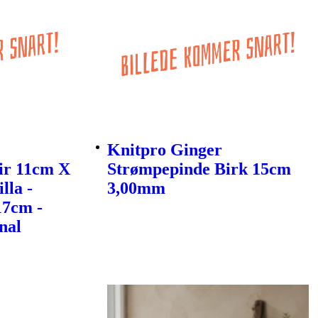
Knitpro Ginger
ir 11cm X
Strømpepinde Birk 15cm
lla -
3,00mm
17cm -
nal