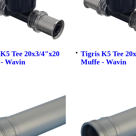
 K5 Tee 20x3/4"x20
Tigris K5 Tee 20
 - Wavin
Muffe - Wavin