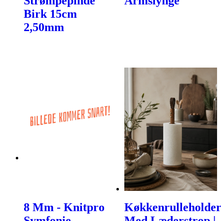
Strømpepinde
Armslynge
Birk 15cm
2,50mm
8 Mm - Knitpro
Køkkenrulleholde
Symfonie
Med Læderstrop |