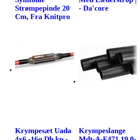
Strømpepinde 20
- Da'core
Cm, Fra Knitpro
Krympesæt Uada
Krympeslange
4x6 -16q Db.kp -
Mdt-A-F471 19,0-