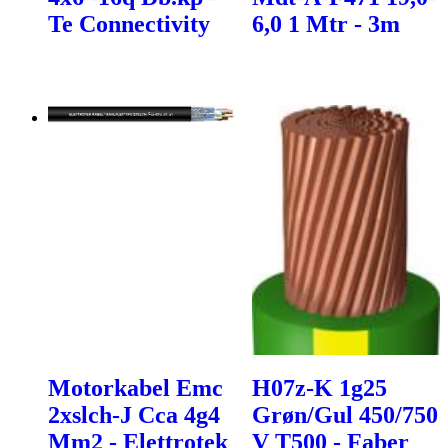
Te Connectivity
6,0 1 Mtr - 3m
Motorkabel Emc
H07z-K 1g25
2xslch-J Cca 4g4
Grøn/Gul 450/750
Mm2 - Elettrotek
V T500 - Faber