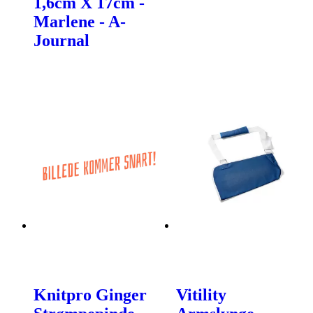
1,6cm X 17cm -
Marlene - A-
Journal
Knitpro Ginger
Vitility