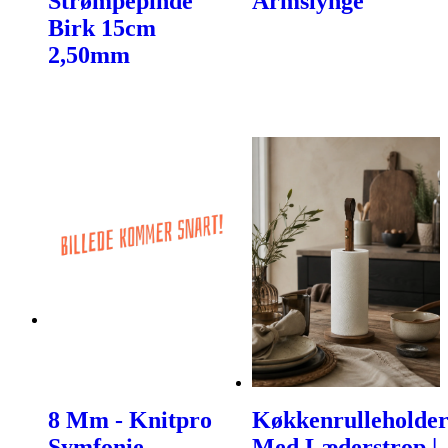
Strømpepinde
Armslynge
Birk 15cm
2,50mm
8 Mm - Knitpro
Køkkenrulleholde
Symfonie
Med Læderstrop |