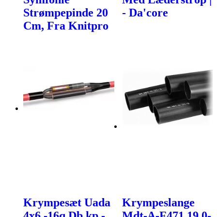
Strømpepinde 20
- Da'core
Cm, Fra Knitpro
Krympesæt Uada
Krympeslange
4x6 -16q Db.kp -
Mdt-A-F471 19,0-