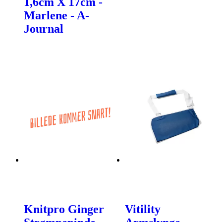
1,6cm X 17cm -
Marlene - A-
Journal
Knitpro Ginger
Vitility