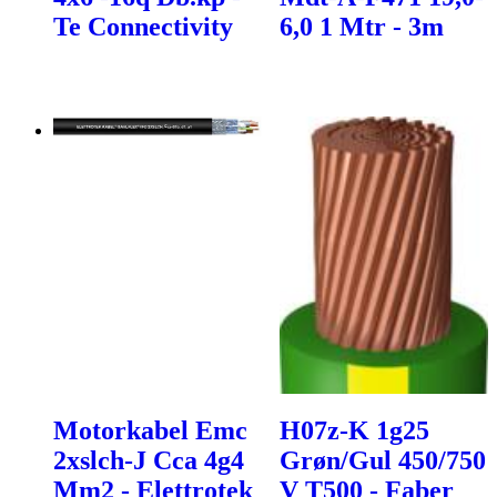
Te Connectivity
6,0 1 Mtr - 3m
Motorkabel Emc
H07z-K 1g25
2xslch-J Cca 4g4
Grøn/Gul 450/750
Mm2 - Elettrotek
V T500 - Faber