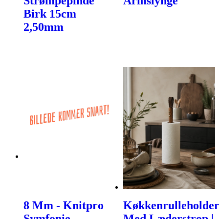
Strømpepinde
Armslynge
Birk 15cm
2,50mm
8 Mm - Knitpro
Køkkenrulleholde
Symfonie
Med Læderstrop |