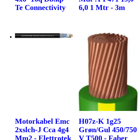
Te Connectivity
6,0 1 Mtr - 3m
Motorkabel Emc
H07z-K 1g25
2xslch-J Cca 4g4
Grøn/Gul 450/750
Mm2 - Elettrotek
V T500 - Faber