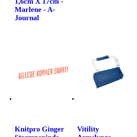
1,6cm X 17cm -
Marlene - A-
Journal
Knitpro Ginger
Vitility