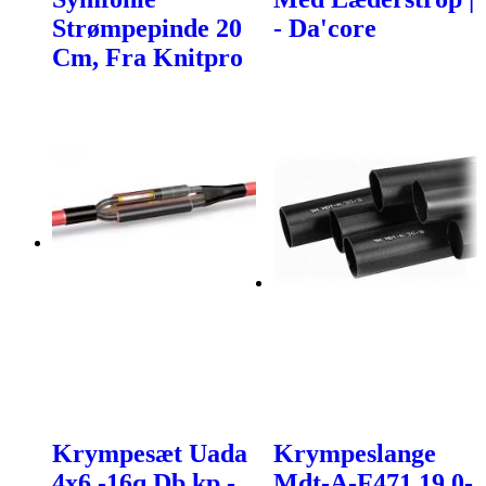
Strømpepinde 20
- Da'core
Cm, Fra Knitpro
Krympesæt Uada
Krympeslange
4x6 -16q Db.kp -
Mdt-A-F471 19,0-