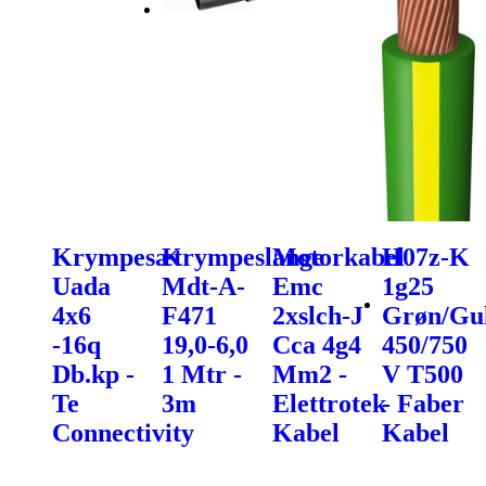
Krympesæt
Krympeslange
Motorkabel
H07z-K
Uada
Mdt-A-
Emc
1g25
4x6
F471
2xslch-J
Grøn/Gu
-16q
19,0-6,0
Cca 4g4
450/750
Db.kp -
1 Mtr -
Mm2 -
V T500
Te
3m
Elettrotek
- Faber
Connectivity
Kabel
Kabel