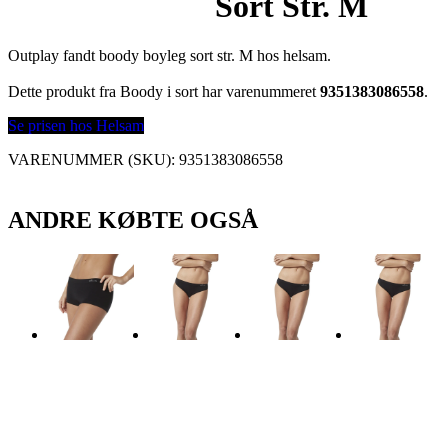
Sort Str. M
Outplay fandt boody boyleg sort str. M hos helsam.
Dette produkt fra Boody i sort har varenummeret
9351383086558
.
Se prisen hos Helsam
VARENUMMER (SKU):
9351383086558
ANDRE KØBTE OGSÅ