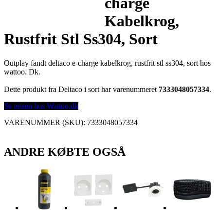
charge
Kabelkrog,
Rustfrit Stl Ss304, Sort
Outplay fandt deltaco e-charge kabelkrog, rustfrit stl ss304, sort hos
wattoo. Dk.
Dette produkt fra Deltaco i sort har varenummeret
7333048057334
.
Se prisen hos Wattoo.dk
VARENUMMER (SKU):
7333048057334
ANDRE KØBTE OGSÅ