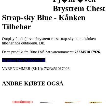
Brystrem Chest
Strap-sky Blue - Kånken
Tilbehør
Outplay fandt fjllrven brystrem chest strap-sky blue - kånken
tilbehør hos outdoornu. Dk.
Dette produkt fra Blue i blå har varenummeret
7323451017926
.
Se prisen hos Outdoornu.dk
VARENUMMER (SKU):
7323451017926
ANDRE KØBTE OGSÅ