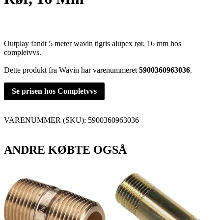
Outplay fandt 5 meter wavin tigris alupex rør, 16 mm hos
completvvs.
Dette produkt fra Wavin har varenummeret
5900360963036
.
Se prisen hos Completvvs
VARENUMMER (SKU):
5900360963036
ANDRE KØBTE OGSÅ