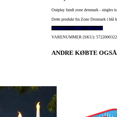
Outplay fandt zone denmark - singles is
Dette produkt fra Zone Denmark i blå
Se prisen hos Rikki Tikki Shop
VARENUMMER (SKU):
572200032
ANDRE KØBTE OGSÅ