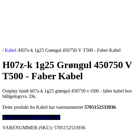
/
Kabel
/
H07z-k 1g25 Grøngul 450750 V T500 - Faber Kabel
H07z-k 1g25 Grøngul 450750 V
T500 - Faber Kabel
Outplay fandt h07z-k 1g25 grøngul 450750 v t500 - faber kabel hos
billigelogvvs. Dk.
Dette produkt fra Kabel har varenummeret
5705152533936
.
Se prisen hos Billigelogvvs.dk
VARENUMMER (SKU):
5705152533936