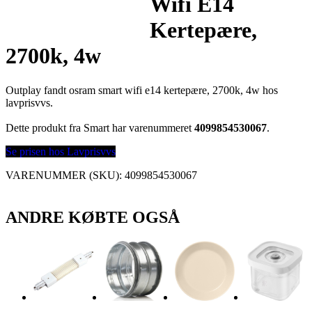
Wifi E14
Kertepære,
2700k, 4w
Outplay fandt osram smart wifi e14 kertepære, 2700k, 4w hos
lavprisvvs.
Dette produkt fra Smart har varenummeret
4099854530067
.
Se prisen hos Lavprisvvs
VARENUMMER (SKU):
4099854530067
ANDRE KØBTE OGSÅ