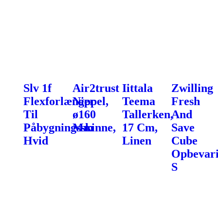
Slv 1f
Air2trust
Iittala
Zwilling
Flexforlænger
Nippel,
Teema
Fresh
Til
ø160
Tallerken,
And
Påbygningsskinne,
Mm
17 Cm,
Save
Hvid
Linen
Cube
Opbevari
S