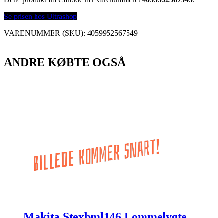
Se prisen hos Ultrashop
VARENUMMER (SKU):
4059952567549
ANDRE KØBTE OGSÅ
Makita Stexbml146 Lommelygte