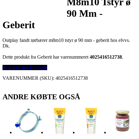
M8m10 Tstyr ø
90 Mm -
Geberit
Outplay fandt rørbærer m8m10 tstyr ø 90 mm - geberit hos elvvs.
Dk.
Dette produkt fra Geberit har varenummeret
4025416512738
.
Se prisen hos Elvvs.dk
VARENUMMER (SKU):
4025416512738
ANDRE KØBTE OGSÅ