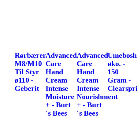
Rørbærer
Advanced
Advanced
Umebosh
M8/M10
Care
Care
øko. -
Til Styr
Hand
Hand
150
ø110 -
Cream
Cream
Gram -
Geberit
Intense
Intense
Clearspr
Moisture
Nourishment
+ - Burt
+ - Burt
´s Bees
´s Bees