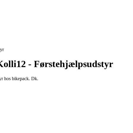
yr
olli12 - Førstehjælpsudstyr
tyr hos bikepack. Dk.