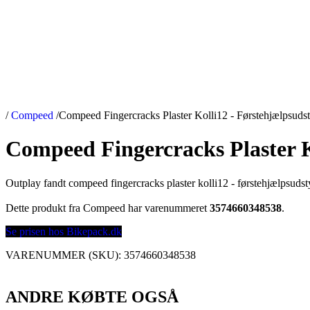
/
Compeed
/
Compeed Fingercracks Plaster Kolli12 - Førstehjælpsudst
Compeed Fingercracks Plaster K
Outplay fandt compeed fingercracks plaster kolli12 - førstehjælpsuds
Dette produkt fra Compeed har varenummeret
3574660348538
.
Se prisen hos Bikepack.dk
VARENUMMER (SKU):
3574660348538
ANDRE KØBTE OGSÅ